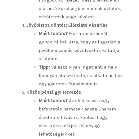
elérhető közelségben vannak üzletek,
edzőtermek vagy kávézók.
Jövőbiztos döntés: Előrelátó vásárlás
Miért fontos?
Már a vásárlásnál
gondolni kell arra, hogy az ingatlan a
jövőbeni család bővülését is ki tudja
szolgálni.
Tipp:
Válassz olyan ingatlant, amely
könnyen átalakítható, és alkalmas lesz
egy gyermek fogadására is.
Közös pénzügyi tervezés
Miért fontos?
Az első közös nagy
befektetés nemcsak anyagi, hanem
érzelmi kihívás is. Fontos, hogy
ésszerűen mérjük fel anyagi
lehetőségeinket.