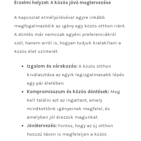
Érzelmi helyzet: A közös jövő megtervezése
A kapcsolat elmélyülésével egyre inkább
megfogalmazódik az igény egy közös otthon iránt.
A döntés már nemcsak egyéni preferenciákról
szól, hanem arról is, hogyan tudjuk kialakítani a
közös élet színterét.
Izgalom és várakozás:
A közös otthon
kiválasztása az egyik legizgalmasabb lépés
egy pár életében.
Kompromisszum és közös döntések:
Meg
kell találni azt az ingatlant, amely
mindkettőnk igényeinek megfelel, és
amelyben jól érezzük magunkat.
Jövőtervezés:
Fontos, hogy az új otthon
hosszú távon is megfeleljen a közös