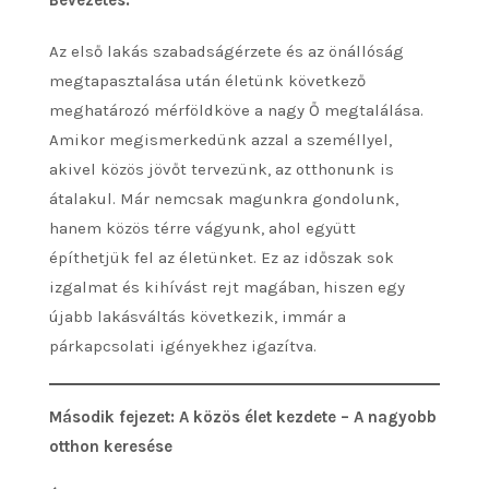
Az első lakás szabadságérzete és az önállóság
megtapasztalása után életünk következő
meghatározó mérföldköve a nagy Ő megtalálása.
Amikor megismerkedünk azzal a személlyel,
akivel közös jövőt tervezünk, az otthonunk is
átalakul. Már nemcsak magunkra gondolunk,
hanem közös térre vágyunk, ahol együtt
építhetjük fel az életünket. Ez az időszak sok
izgalmat és kihívást rejt magában, hiszen egy
újabb lakásváltás következik, immár a
párkapcsolati igényekhez igazítva.
Második fejezet: A közös élet kezdete – A nagyobb
otthon keresése