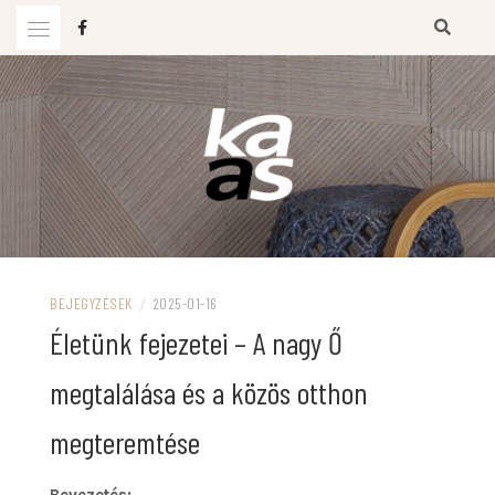
Ugrás
a
tartalomhoz
KAAS BLOG
BEJEGYZÉSEK
/
2025-01-16
Életünk fejezetei – A nagy Ő
megtalálása és a közös otthon
megteremtése
Bevezetés: