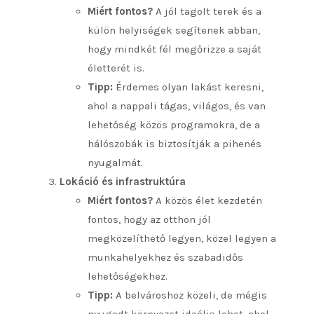
Miért fontos?
A jól tagolt terek és a
külön helyiségek segítenek abban,
hogy mindkét fél megőrizze a saját
életterét is.
Tipp:
Érdemes olyan lakást keresni,
ahol a nappali tágas, világos, és van
lehetőség közös programokra, de a
hálószobák is biztosítják a pihenés
nyugalmát.
Lokáció és infrastruktúra
Miért fontos?
A közös élet kezdetén
fontos, hogy az otthon jól
megközelíthető legyen, közel legyen a
munkahelyekhez és szabadidős
lehetőségekhez.
Tipp:
A belvároshoz közeli, de mégis
nyugodt környezet ideális lehet, ahol