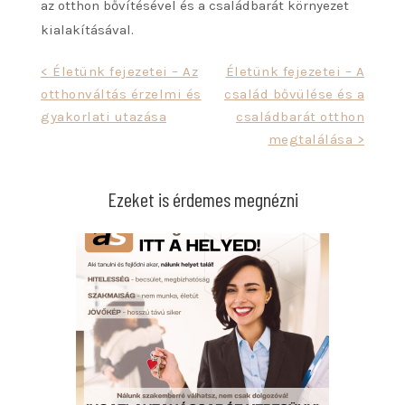
az otthon bővítésével és a családbarát környezet
kialakításával.
Bejegyzés
< Életünk fejezetei – Az
Életünk fejezetei – A
otthonváltás érzelmi és
család bővülése és a
navigáció
gyakorlati utazása
családbarát otthon
megtalálása >
Ezeket is érdemes megnézni