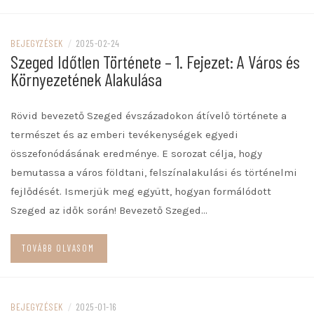
BEJEGYZÉSEK
/
2025-02-24
Szeged Időtlen Története – 1. Fejezet: A Város és
Környezetének Alakulása
Rövid bevezető Szeged évszázadokon átívelő története a
természet és az emberi tevékenységek egyedi
összefonódásának eredménye. E sorozat célja, hogy
bemutassa a város földtani, felszínalakulási és történelmi
fejlődését. Ismerjük meg együtt, hogyan formálódott
Szeged az idők során! Bevezető Szeged…
TOVÁBB OLVASOM
BEJEGYZÉSEK
/
2025-01-16