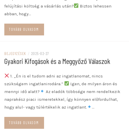
felújítási költség a vásárlás után?
Biztos lehessen
abban, hogy…
TOVÁBB OLVASOM
BEJEGYZÉSEK
/
2025-02-27
Gyakori Kifogások és a Meggyőző Válaszok
1. „Én is el tudom adni az ingatlanomat, nincs
szükségem ingatlanirodára.”
Igen, de milyen áron és
mennyi idő alatt?
Az eladók többsége nem rendelkezik
naprakész piaci ismeretekkel, így könnyen előfordulhat,
hogy alul- vagy túlértékelik az ingatlant.
…
TOVÁBB OLVASOM