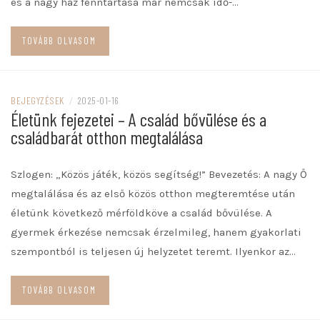
és a nagy ház fenntartása már nemcsak idő-…
TOVÁBB OLVASOM
BEJEGYZÉSEK
/
2025-01-16
Életünk fejezetei – A család bővülése és a
családbarát otthon megtalálása
Szlogen: „Közös játék, közös segítség!” Bevezetés: A nagy Ő
megtalálása és az első közös otthon megteremtése után
életünk következő mérföldköve a család bővülése. A
gyermek érkezése nemcsak érzelmileg, hanem gyakorlati
szempontból is teljesen új helyzetet teremt. Ilyenkor az…
TOVÁBB OLVASOM