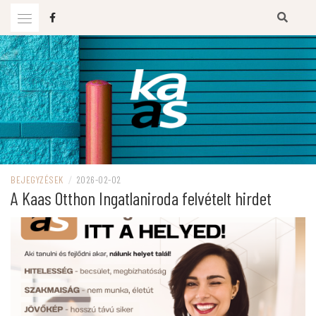
Ugrás
a
tartalomhoz
KAAS BLOG
BEJEGYZÉSEK
/
2026-02-02
A Kaas Otthon Ingatlaniroda felvételt hirdet