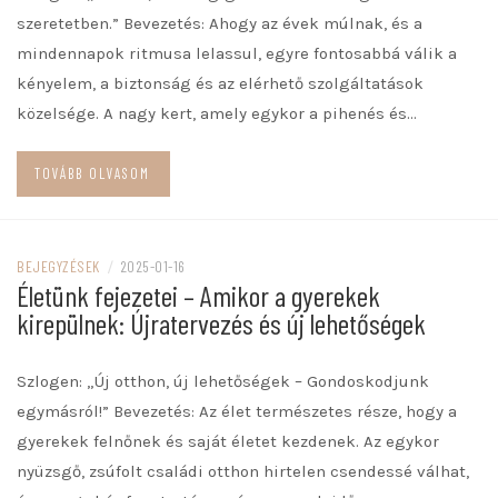
szeretetben.” Bevezetés: Ahogy az évek múlnak, és a
mindennapok ritmusa lelassul, egyre fontosabbá válik a
kényelem, a biztonság és az elérhető szolgáltatások
közelsége. A nagy kert, amely egykor a pihenés és…
TOVÁBB OLVASOM
BEJEGYZÉSEK
/
2025-01-16
Életünk fejezetei – Amikor a gyerekek
kirepülnek: Újratervezés és új lehetőségek
Szlogen: „Új otthon, új lehetőségek – Gondoskodjunk
egymásról!” Bevezetés: Az élet természetes része, hogy a
gyerekek felnőnek és saját életet kezdenek. Az egykor
nyüzsgő, zsúfolt családi otthon hirtelen csendessé válhat,