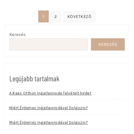
Bejegyzések
1
2
KÖVETKEZŐ
lapozása
Keresés
KERESÉS
Legújabb tartalmak
A Kaas Otthon Ingatlaniroda felvételt hirdet
Miért Érdemes Ingatlanirodával Dolgozni?
Miért Érdemes Ingatlanirodával Dolgozni?