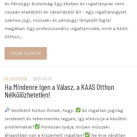
és Pénzügyi Biztonság Egy Kézben Az ingatlanpiac nem
csupán eladásból és vásárlásból áll – egy ingatlanügylet
számos jogi, műszaki és pénzügyi tényezőt foglal
magában. Egy professzionális ingatlaniroda, mint a KAAS
Otthon,…
TOVÁBB OLVASOM
BEJEGYZÉSEK
/
2025-02-27
Ha Mindenre Igen a Válasz, a KAAS Otthon
Nélkülözhetetlen!
Vevőként fontos Önnek, hogy…
Az ingatlan jogilag
rendezett és tehermentes legyen, így elkerülje a későbbi
problémákat?
Pontosan tudja, milyen műszaki
állapotban van a kiszemelt ingatlan?
Ne érje váratlan