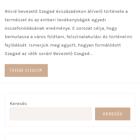
Rövid bevezető Szeged évszázadokon átívelő története a
természet és az emberi tevékenységek egyedi
összefonódásának eredménye. E sorozat célja, hogy
bemutassa a város földtani, felszínalakulási és történelmi
fejlődését. Ismerjük meg együtt, hogyan formálódott
Szeged az idők során! Bevezető Szeged…
TOVÁBB OLVASOM
Keresés
KERESÉS