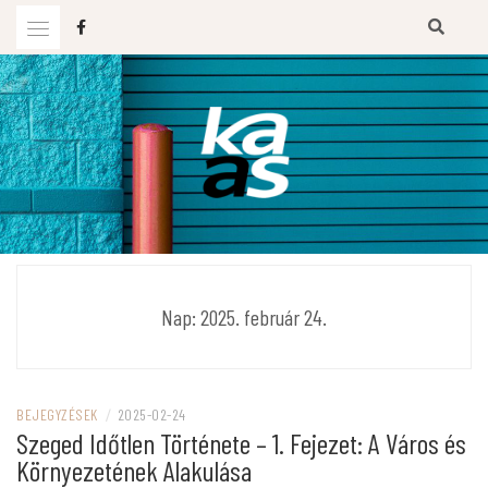
Ugrás
a
tartalomhoz
KAAS BLOG
Nap:
2025. február 24.
BEJEGYZÉSEK
/
2025-02-24
Szeged Időtlen Története – 1. Fejezet: A Város és
Környezetének Alakulása