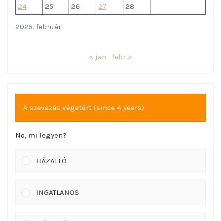
24
25
26
27
28
2025. február
« jan
febr »
A szavazás végetért (since 4 years)
No, mi legyen?
HÁZALLÓ
INGATLANOS