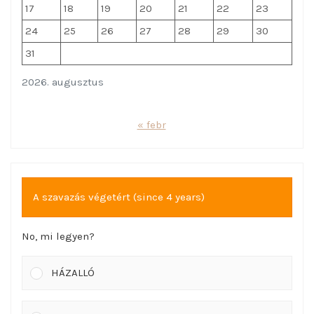
17
18
19
20
21
22
23
24
25
26
27
28
29
30
31
2026. augusztus
« febr
A szavazás végetért (since 4 years)
No, mi legyen?
HÁZALLÓ