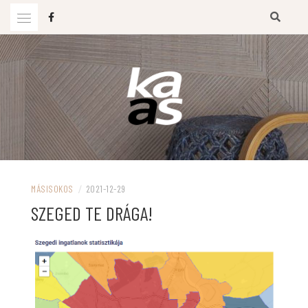
Ugrás
a
tartalomhoz
KAAS BLOG
MÁSISOKOS
/
2021-12-29
SZEGED TE DRÁGA!