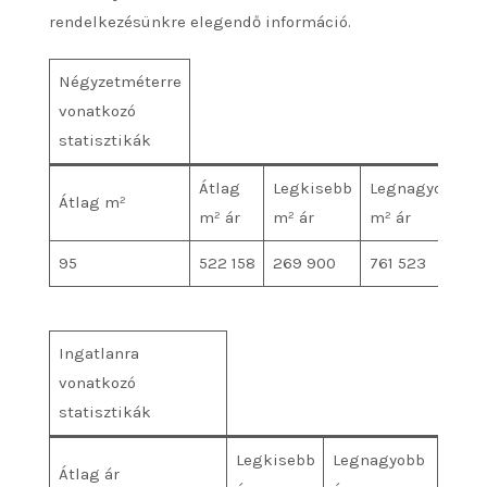
rendelkezésünkre elegendő információ.
Négyzetméterre
vonatkozó
statisztikák
Átlag
Legkisebb
Legnagyobb
Átlag m²
m² ár
m² ár
m² ár
95
522 158
269 900
761 523
Ingatlanra
vonatkozó
statisztikák
Legkisebb
Legnagyobb
Átlag ár