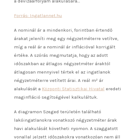
a devizaárfolyam alakulására…
Forrás: Ingatlannet.hu
A nominál ár a mindenkori, forintban értendő
árakat jeleníti meg egy négyzetméterre vetítve,
míg a reál ár a nominál ár inflációval korrigált
értéke. A szórás megmutatja, hogy az adott
időszakban az átlagos négyzetméter áraktól
átlagosan mennyivel tértek el az ingatlanok
négyzetméterre vetített árai. A reál m² ár
alakulását a
Központi Statisztikai Hivatal
eredeti
maginfláció segítségével kalkuláltuk.
A diagramon Szeged területén található
lakóingatlanokra vonatkozó négyzetméter árak
havi alakulását követheti nyomon. A szaggatott
vonallal jelzett időszakokra vonatkozóan nem áll