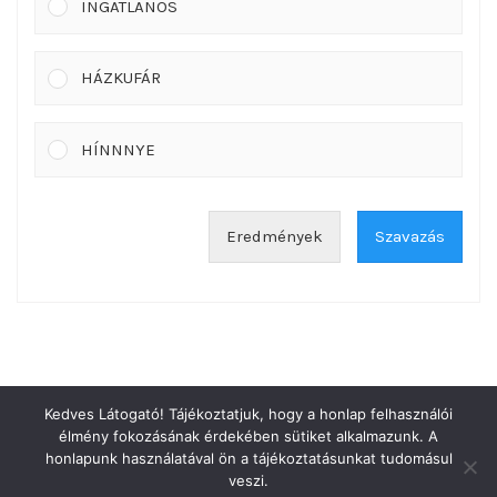
INGATLANOS
HÁZKUFÁR
HÍNNNYE
Eredmények
Szavazás
Kedves Látogató! Tájékoztatjuk, hogy a honlap felhasználói
élmény fokozásának érdekében sütiket alkalmazunk. A
honlapunk használatával ön a tájékoztatásunkat tudomásul
COPYRIGHT © 2026
KAAS BLOG
. MINDEN JOG FENNTARTVA.
veszi.