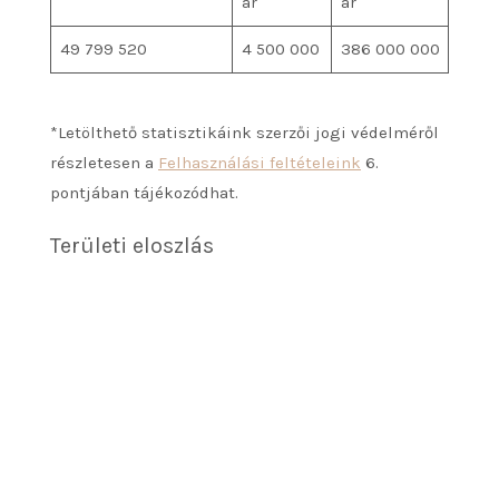
ár
ár
49 799 520
4 500 000
386 000 000
*Letölthető statisztikáink szerzői jogi védelméről
részletesen a
Felhasználási feltételeink
6.
pontjában tájékozódhat.
Területi eloszlás