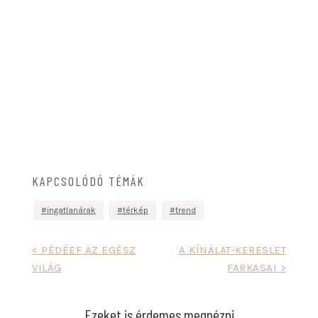
KAPCSOLÓDÓ TÉMÁK
ingatlanárak
térkép
trend
Bejegyzés
< PÉDÉEF AZ EGÉSZ
A KÍNÁLAT-KERESLET
VILÁG
FARKASAI >
navigáció
Ezeket is érdemes megnézni